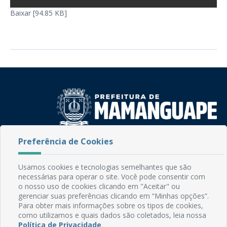
Baixar [94.85 KB]
Preferência de Cookies
Rua do Imperador, 78, Centro
CEP: 58.280-000 - Mamanguape/PB
Fone: (83) 3292-2246
Usamos cookies e tecnologias semelhantes que são
Email: comunicacao@mamanguape.pb.gov.br
necessárias para operar o site. Você pode consentir com
Expediente: Segunda à Sexta, das 08h às 13h
o nosso uso de cookies clicando em "Aceitar" ou
gerenciar suas preferências clicando em “Minhas opções”.
Para obter mais informações sobre os tipos de cookies,
Mapa do Site
como utilizamos e quais dados são coletados, leia nossa
Perguntas frequentes
Política de Privacidade
.