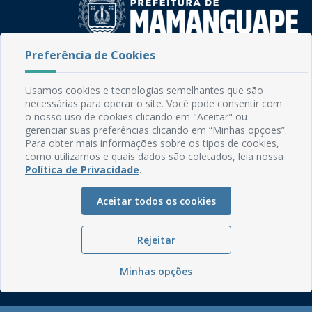
Preferência de Cookies
Rua do Imperador, 78, Centro
CEP: 58.280-000 - Mamanguape/PB
Usamos cookies e tecnologias semelhantes que são
Fone: (83) 3292-2246
necessárias para operar o site. Você pode consentir com
Email: comunicacao@mamanguape.pb.gov.br
o nosso uso de cookies clicando em "Aceitar" ou
Expediente: Segunda à Sexta, das 08h às 13h
gerenciar suas preferências clicando em “Minhas opções”.
Para obter mais informações sobre os tipos de cookies,
como utilizamos e quais dados são coletados, leia nossa
Mapa do Site
Política de Privacidade
.
Perguntas frequentes
Manual de Navegação
Aceitar todos os cookies
Glossário
Rejeitar
Ouvidoria
Serviços Internos
Minhas opções
Política de Privacidade