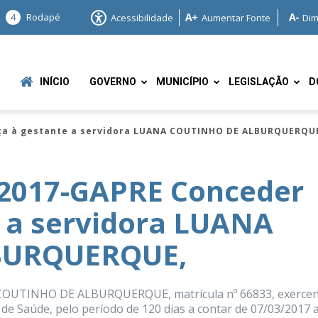
4
Rodapé
Acessibilidade
Aumentar Fonte
Dim
INÍCIO
GOVERNO
MUNICÍPIO
LEGISLAÇÃO
D
nça à gestante a servidora LUANA COUTINHO DE ALBURQUERQU
2017-GAPRE Conceder
e a servidora LUANA
e
BURQUERQUE,
A COUTINHO DE ALBURQUERQUE, matrícula nº 66833, exerce
 de Saúde, pelo período de 120 dias a contar de 07/03/2017 