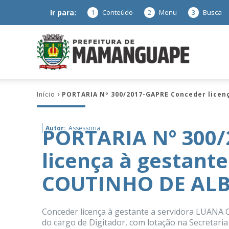
Ir para:
1
Conteúdo
2
Menu
3
Busca
Prefeitura
Início
PORTARIA Nº 300/2017-GAPRE Conceder lice
de
PORTARIA Nº 300/
Autor:
Assessoria
licença à gestant
Mamanguap
COUTINHO DE AL
Conceder licença à gestante a servidora LUAN
–
do cargo de Digitador, com lotação na Secretaria