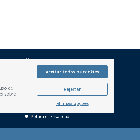
Mapa do Site
Perguntas frequentes
Aceitar todos os cookies
Manual de Navegação
 uso de
Glossário
Rejeitar
es sobre
Ouvidoria
Minhas opções
Serviços Internos
Política de Privacidade