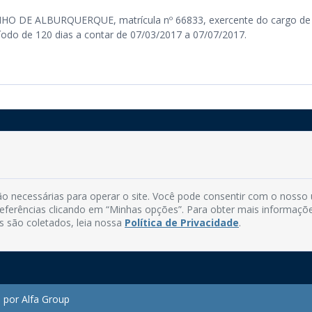
INHO DE ALBURQUERQUE, matrícula nº 66833, exercente do cargo de
ríodo de 120 dias a contar de 07/03/2017 a 07/07/2017.
Rua do Imperador, 78, Centro
CEP: 58.280-000 - Mamanguape/PB
o necessárias para operar o site. Você pode consentir com o nosso
Fone: (83) 3292-2246
preferências clicando em “Minhas opções”. Para obter mais informaçõ
Email: comunicacao@mamanguape.pb.gov.br
s são coletados, leia nossa
Política de Privacidade
.
Expediente: Segunda à Sexta, das 08h às 13h
 por Alfa Group