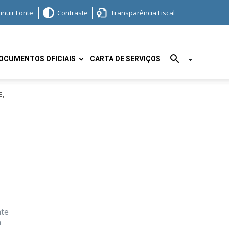
inuir Fonte
Contraste
Transparência Fiscal
OCUMENTOS OFICIAIS
CARTA DE SERVIÇOS
E,
nte
a