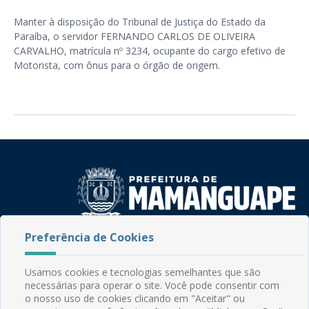
Manter à disposição do Tribunal de Justiça do Estado da
Paraíba, o servidor FERNANDO CARLOS DE OLIVEIRA
CARVALHO, matrícula nº 3234, ocupante do cargo efetivo de
Motorista, com ônus para o órgão de origem.
Preferência de Cookies
Rua do Imperador, 78, Centro
CEP: 58.280-000 - Mamanguape/PB
Fone: (83) 3292-2246
Usamos cookies e tecnologias semelhantes que são
necessárias para operar o site. Você pode consentir com
Email: comunicacao@mamanguape.pb.gov.br
o nosso uso de cookies clicando em "Aceitar" ou
Expediente: Segunda à Sexta, das 08h às 13h