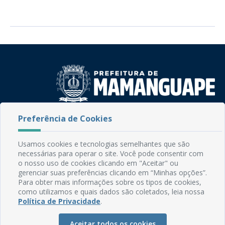
Preferência de Cookies
Rua do Imperador, 78, Centro
CEP: 58.280-000 - Mamanguape/PB
Fone: (83) 3292-2246
Usamos cookies e tecnologias semelhantes que são
Email: comunicacao@mamanguape.pb.gov.br
necessárias para operar o site. Você pode consentir com
Expediente: Segunda à Sexta, das 08h às 13h
o nosso uso de cookies clicando em "Aceitar" ou
gerenciar suas preferências clicando em “Minhas opções”.
Para obter mais informações sobre os tipos de cookies,
Mapa do Site
como utilizamos e quais dados são coletados, leia nossa
Perguntas frequentes
Política de Privacidade
.
Manual de Navegação
Aceitar todos os cookies