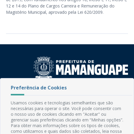
12 e 14 do Plano de Cargos Carreira e Remuneração do
Magistério Municipal, aprovado pela Lei 620/2009.
Preferência de Cookies
Rua do Imperador, 78, Centro
CEP: 58.280-000 - Mamanguape/PB
Fone: (83) 3292-2246
Usamos cookies e tecnologias semelhantes que são
Email: comunicacao@mamanguape.pb.gov.br
necessárias para operar o site. Você pode consentir com
Expediente: Segunda à Sexta, das 08h às 13h
o nosso uso de cookies clicando em "Aceitar" ou
gerenciar suas preferências clicando em “Minhas opções”.
Para obter mais informações sobre os tipos de cookies,
Mapa do Site
como utilizamos e quais dados são coletados, leia nossa