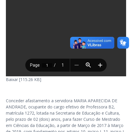
Baixar [115.26 KB]
Conceder afastamento a servidora MARIA APARECIDA DE
ANDRADE, ocupante do cargo efetivo de Professora B2,
matrícula 1272, lotada na Secretaria de Educação e Cultura,
pelo prazo de 02 (dois) anos, para fazer Curso de Mestrado
em Ciências da Educação, a partir de Março de 2017 à Março
de 2019, com fundamento nos artigos 10, inciso I, 11, inciso I,