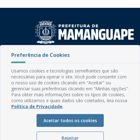
Rua do Imperador, 78, Centro
Preferência de Cookies
CEP: 58.280-000 - Mamanguape/PB
Fone: (83) 3292-2246
Usamos cookies e tecnologias semelhantes que são
Email: comunicacao@mamanguape.pb.gov.br
necessárias para operar o site. Você pode consentir com
Expediente: Segunda à Sexta, das 08h às 13h
o nosso uso de cookies clicando em "Aceitar" ou
gerenciar suas preferências clicando em “Minhas opções”.
Para obter mais informações sobre os tipos de cookies,
Mapa do Site
como utilizamos e quais dados são coletados, leia nossa
Perguntas frequentes
Política de Privacidade
.
Manual de Navegação
Aceitar todos os cookies
Glossário
Ouvidoria
Rejeitar