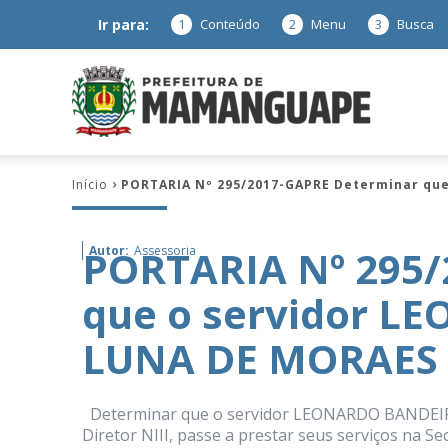
Ir para:
1
Conteúdo
2
Menu
3
Busca
Prefeitura
Início
PORTARIA Nº 295/2017-GAPRE Determinar qu
de
PORTARIA Nº 295/
Autor:
Assessoria
que o servidor 
Mamanguap
LUNA DE MORAES
Determinar que o servidor LEONARDO BANDEIR
–
Diretor NIII, passe a prestar seus serviços na Se