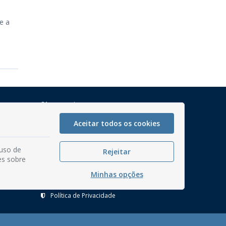
e a
Mapa do Site
Perguntas frequentes
Aceitar todos os cookies
Manual de Navegação
 uso de
Glossário
Rejeitar
es sobre
Ouvidoria
Minhas opções
Serviços Internos
Política de Privacidade