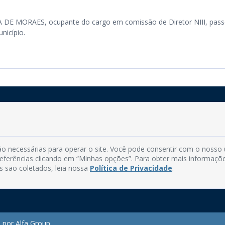
E MORAES, ocupante do cargo em comissão de Diretor NIII, pass
nicípio.
Rua do Imperador, 78, Centro
CEP: 58.280-000 - Mamanguape/PB
o necessárias para operar o site. Você pode consentir com o nosso
Fone: (83) 3292-2246
preferências clicando em “Minhas opções”. Para obter mais informaçõ
Email: comunicacao@mamanguape.pb.gov.br
s são coletados, leia nossa
Política de Privacidade
.
Expediente: Segunda à Sexta, das 08h às 13h
 por Alfa Group