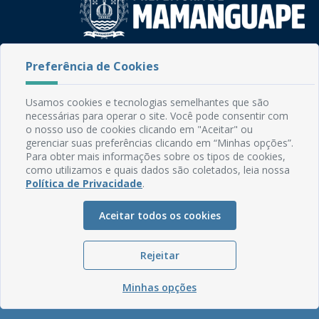
Rua do Imperador, 78, Centro
Preferência de Cookies
CEP: 58.280-000 - Mamanguape/PB
Fone: (83) 3292-2246
Usamos cookies e tecnologias semelhantes que são
Email: comunicacao@mamanguape.pb.gov.br
necessárias para operar o site. Você pode consentir com
Expediente: Segunda à Sexta, das 08h às 13h
o nosso uso de cookies clicando em "Aceitar" ou
gerenciar suas preferências clicando em “Minhas opções”.
Mapa do Site
Para obter mais informações sobre os tipos de cookies,
como utilizamos e quais dados são coletados, leia nossa
Perguntas frequentes
Política de Privacidade
.
Manual de Navegação
Aceitar todos os cookies
Glossário
Ouvidoria
Rejeitar
Serviços Internos
Política de Privacidade
Minhas opções