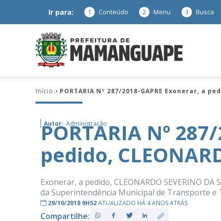
Ir para:
1
Conteúdo
2
Menu
3
Busca
Prefeitura
Início
PORTARIA Nº 287/2018-GAPRE Exonerar, a pe
de
PORTARIA Nº 287/
Autor:
Administração
pedido, CLEONAR
Mamanguap
Exonerar, a pedido, CLEONARDO SEVERINO DA SILV
da Superintendência Municipal de Transporte e 
29/10/2018 9H52
ATUALIZADO HÁ 4 ANOS ATRÁS
–
Compartilhe: