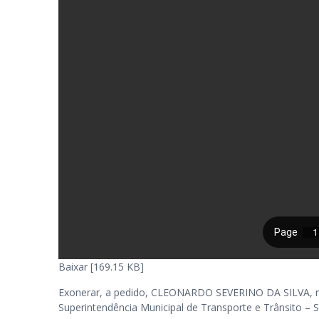
Baixar [169.15 KB]
Exonerar, a pedido, CLEONARDO SEVERINO DA SILVA, matr
Superintendência Municipal de Transporte e Trânsito – 