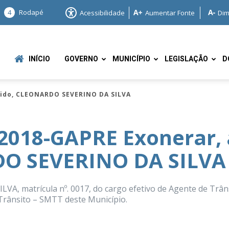
4
Rodapé
Acessibilidade
Aumentar Fonte
Dim
INÍCIO
GOVERNO
MUNICÍPIO
LEGISLAÇÃO
D
dido, CLEONARDO SEVERINO DA SILVA
2018-GAPRE Exonerar, 
DO SEVERINO DA SILVA
e
A, matrícula nº. 0017, do cargo efetivo de Agente de Trâns
Trânsito – SMTT deste Município.