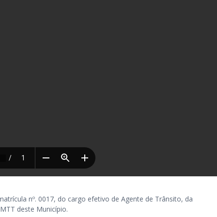
ícula nº. 0017, do cargo efetivo de Agente de Trânsito, da
SMTT deste Município.