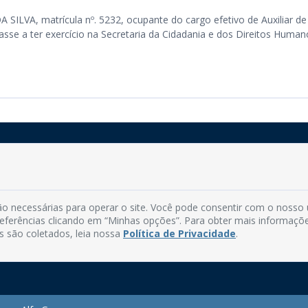
ILVA, matrícula nº. 5232, ocupante do cargo efetivo de Auxiliar de
asse a ter exercício na Secretaria da Cidadania e dos Direitos Human
Rua do Imperador, 78, Centro
CEP: 58.280-000 - Mamanguape/PB
o necessárias para operar o site. Você pode consentir com o nosso
Fone: (83) 3292-2246
preferências clicando em “Minhas opções”. Para obter mais informaçõ
Email: comunicacao@mamanguape.pb.gov.br
s são coletados, leia nossa
Política de Privacidade
.
Expediente: Segunda à Sexta, das 08h às 13h