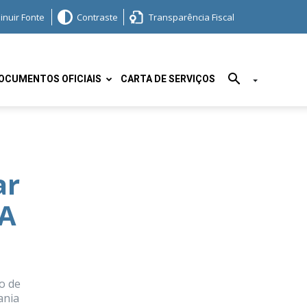
inuir Fonte
Contraste
Transparência Fiscal
OCUMENTOS OFICIAIS
CARTA DE SERVIÇOS
ar
RA
o de
ania