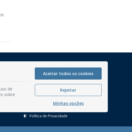
os
Mapa do Site
Perguntas frequentes
Aceitar todos os cookies
Manual de Navegação
 uso de
Glossário
Rejeitar
es sobre
Ouvidoria
Minhas opções
Serviços Internos
Política de Privacidade