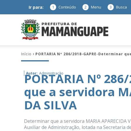
Ir para:
1
Conteúdo
2
Menu
3
Busca
Prefeitura
Início
PORTARIA Nº 286/2018-GAPRE-Determinar que
de
PORTARIA Nº 286/
Autor:
Administração
que a servidora 
Mamanguap
DA SILVA
Determinar que a servidora MARIA APARECIDA VIE
–
Auxiliar de Administração, lotada na Secretaria d