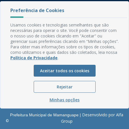
Rua do Imperador, 78, Centro
Preferência de Cookies
CEP: 58.280-000 - Mamanguape/PB
Fone: (83) 3292-2246
Usamos cookies e tecnologias semelhantes que são
Email: comunicacao@mamanguape.pb.gov.br
necessárias para operar o site. Você pode consentir com
Expediente: Segunda à Sexta, das 08h às 13h
o nosso uso de cookies clicando em "Aceitar" ou
gerenciar suas preferências clicando em “Minhas opções”.
Mapa do Site
Para obter mais informações sobre os tipos de cookies,
como utilizamos e quais dados são coletados, leia nossa
Perguntas frequentes
Política de Privacidade
.
Manual de Navegação
Aceitar todos os cookies
Glossário
Ouvidoria
Rejeitar
Serviços Internos
Política de Privacidade
Minhas opções
Desenvolvido por Alfa
Prefeitura Municipal de Mamanguape |
©
Group