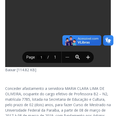
Baixar [114.82 KB]
Conceder afastamento a servidora MARIA CLARA LIMA DE
OLIVEIRA, ocupante do cargo efetivo de Professora B2 – N2,
matrícula 7785, lotada na Secretaria de Educação e Cultura,
pelo prazo de 02 (dois) anos, para fazer Curso de Mestrado na
Universidade Federal da Paraíba, a partir de 08 de março de
2017 à 08 de março de 2019, com fundamento nos Artigos