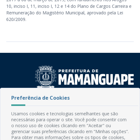
10, inciso I, 11, inciso I, 12 e 14 do Plano de Cargos Carreira e
Remuneração do Magistério Municipal, aprovado pela Lei
620/2009.
Preferência de Cookies
Rua do Imperador, 78, Centro
CEP: 58.280-000 - Mamanguape/PB
Fone: (83) 3292-2246
Usamos cookies e tecnologias semelhantes que são
Email: comunicacao@mamanguape.pb.gov.br
necessárias para operar o site. Você pode consentir com
o nosso uso de cookies clicando em "Aceitar" ou
Expediente: Segunda à Sexta, das 08h às 13h
gerenciar suas preferências clicando em “Minhas opções”.
Para obter mais informações sobre os tipos de cookies,
Mapa do Site