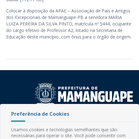
Colocar à disposição da APAE – Associação de Pais e Amigos
dos Excepcionais de Mamanguape-PB a servidora MARIA
LUIZA PEREIRA DA SILVA PINTO, matrícula nº 5444, ocupante
do cargo efetivo de Professor A2, lotado na Secretaria de
Educação deste município, com ônus para o órgão de origem.
Preferência de Cookies
Rua do Imperador, 78, Centro
CEP: 58.280-000 - Mamanguape/PB
Fone: (83) 3292-2246
Usamos cookies e tecnologias semelhantes que são
necessárias para operar o site. Você pode consentir com
Email: comunicacao@mamanguape.pb.gov.br