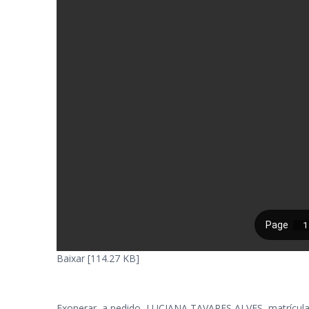
Baixar [114.27 KB]
Exonerar, a pedido, LUCIANA TAVARES ALVES, matrícula 6