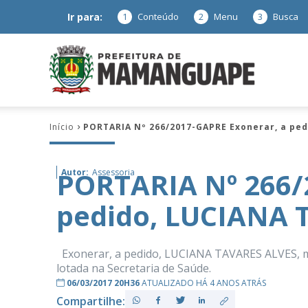
Ir para:
1
Conteúdo
2
Menu
3
Busca
Prefeitura
Início
PORTARIA Nº 266/2017-GAPRE Exonerar, a pe
de
PORTARIA Nº 266/
Autor:
Assessoria
pedido, LUCIANA 
Mamanguap
Exonerar, a pedido, LUCIANA TAVARES ALVES, mat
lotada na Secretaria de Saúde.
06/03/2017 20H36
ATUALIZADO HÁ 4 ANOS ATRÁS
–
Compartilhe: