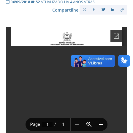
04/09/2018 8H52
ATUALIZADO HÁ 4 ANOS ATRÁS
Compartilhe: