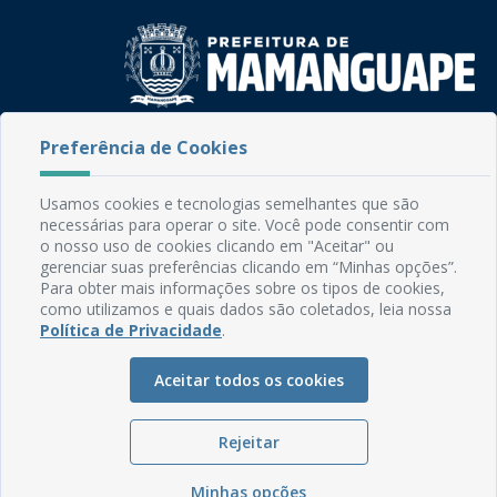
Rua do Imperador, 78, Centro
Preferência de Cookies
CEP: 58.280-000 - Mamanguape/PB
Fone: (83) 3292-2246
Usamos cookies e tecnologias semelhantes que são
Email: comunicacao@mamanguape.pb.gov.br
necessárias para operar o site. Você pode consentir com
Expediente: Segunda à Sexta, das 08h às 13h
o nosso uso de cookies clicando em "Aceitar" ou
gerenciar suas preferências clicando em “Minhas opções”.
Mapa do Site
Para obter mais informações sobre os tipos de cookies,
como utilizamos e quais dados são coletados, leia nossa
Perguntas frequentes
Política de Privacidade
.
Manual de Navegação
Aceitar todos os cookies
Glossário
Ouvidoria
Rejeitar
Serviços Internos
Política de Privacidade
Minhas opções