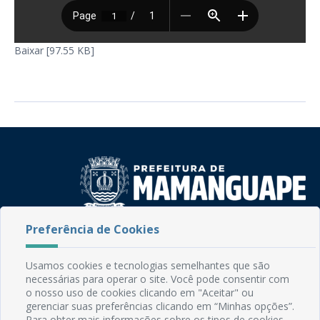
Baixar [97.55 KB]
Preferência de Cookies
Rua do Imperador, 78, Centro
CEP: 58.280-000 - Mamanguape/PB
Fone: (83) 3292-2246
Usamos cookies e tecnologias semelhantes que são
Email: comunicacao@mamanguape.pb.gov.br
necessárias para operar o site. Você pode consentir com
o nosso uso de cookies clicando em "Aceitar" ou
Expediente: Segunda à Sexta, das 08h às 13h
gerenciar suas preferências clicando em “Minhas opções”.
Para obter mais informações sobre os tipos de cookies,