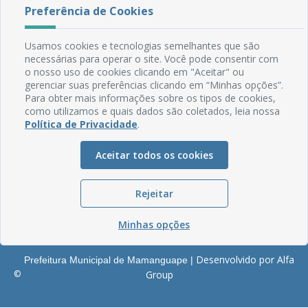
Rua do Imperador, 78, Centro
Preferência de Cookies
CEP: 58.280-000 - Mamanguape/PB
Fone: (83) 3292-2246
Usamos cookies e tecnologias semelhantes que são
Email: comunicacao@mamanguape.pb.gov.br
necessárias para operar o site. Você pode consentir com
Expediente: Segunda à Sexta, das 08h às 13h
o nosso uso de cookies clicando em "Aceitar" ou
gerenciar suas preferências clicando em “Minhas opções”.
Mapa do Site
Para obter mais informações sobre os tipos de cookies,
como utilizamos e quais dados são coletados, leia nossa
Perguntas frequentes
Política de Privacidade
.
Manual de Navegação
Glossário
Aceitar todos os cookies
Ouvidoria
Rejeitar
Serviços Internos
Política de Privacidade
Minhas opções
Desenvolvido por Alfa
Prefeitura Municipal de Mamanguape |
©
Group