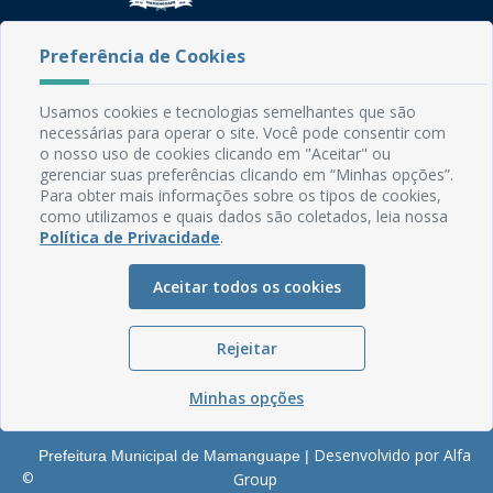
Rua do Imperador, 78, Centro
Preferência de Cookies
CEP: 58.280-000 - Mamanguape/PB
Fone: (83) 3292-2246
Usamos cookies e tecnologias semelhantes que são
Email: comunicacao@mamanguape.pb.gov.br
necessárias para operar o site. Você pode consentir com
Expediente: Segunda à Sexta, das 08h às 13h
o nosso uso de cookies clicando em "Aceitar" ou
gerenciar suas preferências clicando em “Minhas opções”.
Mapa do Site
Para obter mais informações sobre os tipos de cookies,
como utilizamos e quais dados são coletados, leia nossa
Perguntas frequentes
Política de Privacidade
.
Manual de Navegação
Aceitar todos os cookies
Glossário
Ouvidoria
Rejeitar
Serviços Internos
Política de Privacidade
Minhas opções
Desenvolvido por Alfa
Prefeitura Municipal de Mamanguape |
©
Group