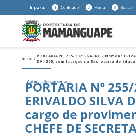
Ir para:
1
Conteúdo
2
Menu
3
Busca
Prefeitura
PORTARIA Nº 255/2025-GAPRE – Nomear ERIVA
Início
DAI-200, com lotação na Secretaria de Educa
de
PORTARIA Nº 255
Autor:
jefferson serrano
ERIVALDO SILVA D
Mamanguap
cargo de provime
CHEFE DE SECRETA
–