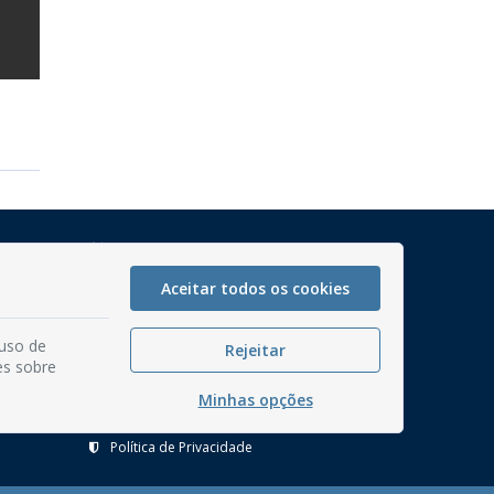
Mapa do Site
Perguntas frequentes
Aceitar todos os cookies
Manual de Navegação
 uso de
Glossário
Rejeitar
es sobre
Ouvidoria
Minhas opções
Serviços Internos
Política de Privacidade