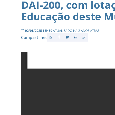
DAI-200, com lota
Educação deste Mu
PB
02/01/2025 18H50
ATUALIZADO HÁ 2 ANOS ATRÁS
Compartilhe: