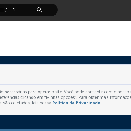
Rua do Imperador, 78, Centro
CEP: 58.280-000 - Mamanguape/PB
o necessárias para operar o site. Você pode consentir com o nosso
Fone: (83) 3292-2246
preferências clicando em “Minhas opções”. Para obter mais informaçõ
Email: comunicacao@mamanguape.pb.gov.br
s são coletados, leia nossa
Política de Privacidade
.
Expediente: Segunda à Sexta, das 08h às 13h