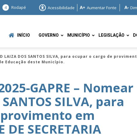
4
Rodapé
Acessibilidade
Aumentar Fonte
Dim
INÍCIO
GOVERNO
MUNICÍPIO
LEGISLAÇÃO
D
D LAIZA DOS SANTOS SILVA, para ocupar o cargo de provimen
de Educação deste Município.
/2025-GAPRE – Nomear
 SANTOS SILVA, para
e
e provimento em
E DE SECRETARIA