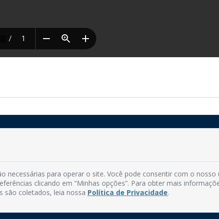
Rua do Imperador, 78, Centro
CEP: 58.280-000 - Mamanguape/PB
o necessárias para operar o site. Você pode consentir com o nosso
Fone: (83) 3292-2246
preferências clicando em “Minhas opções”. Para obter mais informaçõ
Email: comunicacao@mamanguape.pb.gov.br
s são coletados, leia nossa
Política de Privacidade
.
Expediente: Segunda à Sexta, das 08h às 13h