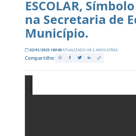
ESCOLAR, Símbolo 
na Secretaria de 
PB
Município.
02/01/2025 18H48
ATUALIZADO HÁ 2 ANOS ATRÁS
Compartilhe: