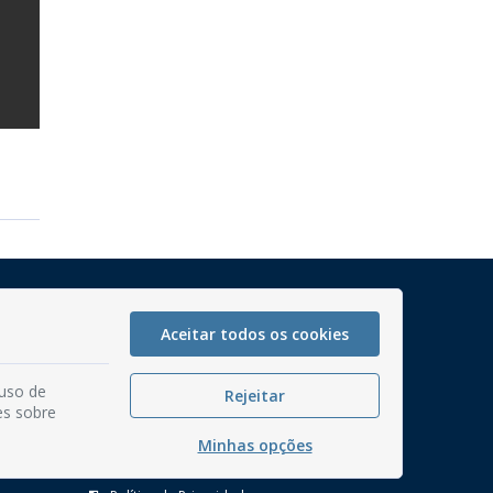
Mapa do Site
Perguntas frequentes
Aceitar todos os cookies
Manual de Navegação
 uso de
Rejeitar
Glossário
es sobre
Ouvidoria
Minhas opções
Serviços Internos