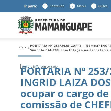
Ir para:
1
Conteúdo
2
Menu
3
Busca
Prefeitura
PORTARIA Nº 253/2025-GAPRE – Nomear INGRI
Início
Símbolo DAI-200, com lotação na Secretaria 
de
PORTARIA Nº 253
Autor:
jefferson serrano
INGRID LAIZA DOS
Mamanguap
ocupar o cargo d
comissão de CHEF
–