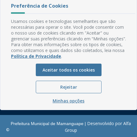
Preferência de Cookies
Rua do Imperador, 78, Centro
CEP: 58.280-000 - Mamanguape/PB
Usamos cookies e tecnologias semelhantes que são
Fone: (83) 3292-2246
necessárias para operar o site. Você pode consentir com
Email: comunicacao@mamanguape.pb.gov.br
o nosso uso de cookies clicando em "Aceitar" ou
Expediente: Segunda à Sexta, das 08h às 13h
gerenciar suas preferências clicando em “Minhas opções”.
Para obter mais informações sobre os tipos de cookies,
Mapa do Site
como utilizamos e quais dados são coletados, leia nossa
Política de Privacidade
.
Perguntas frequentes
Manual de Navegação
Aceitar todos os cookies
Glossário
Ouvidoria
Rejeitar
Serviços Internos
Minhas opções
Política de Privacidade
Desenvolvido por Alfa
Prefeitura Municipal de Mamanguape |
©
Group