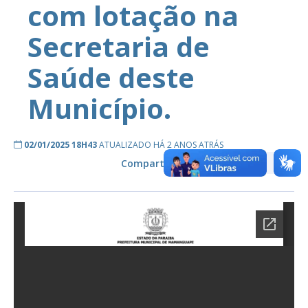
com lotação na
Secretaria de
Saúde deste
Município.
02/01/2025 18H43
ATUALIZADO HÁ 2 ANOS ATRÁS
Compartilhe: