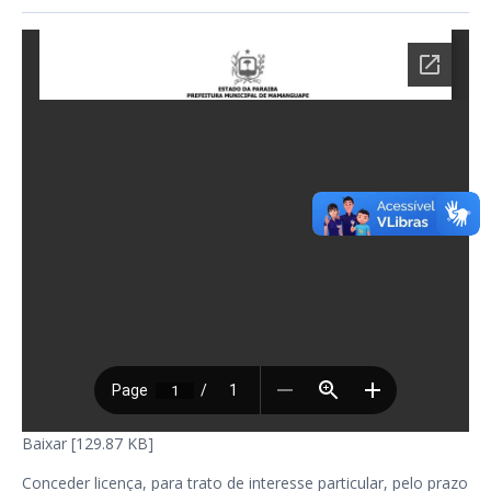
Baixar [129.87 KB]
Conceder licença, para trato de interesse particular, pelo prazo