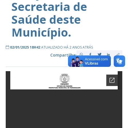
Secretaria de
Saúde deste
Município.
02/01/2025 18H42
ATUALIZADO HÁ 2 ANOS ATRÁS
Compartilhe: