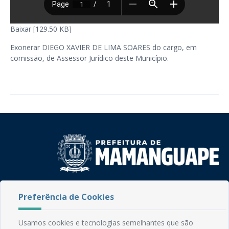
Baixar [129.50 KB]
Exonerar DIEGO XAVIER DE LIMA SOARES do cargo, em
comissão, de Assessor Jurídico deste Município.
Rua do Imperador, 78, Centro
Preferência de Cookies
CEP: 58.280-000 - Mamanguape/PB
Fone: (83) 3292-2246
Email: comunicacao@mamanguape.pb.gov.br
Usamos cookies e tecnologias semelhantes que são