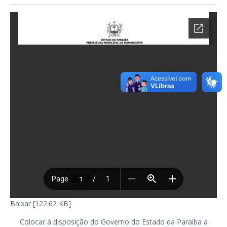
Baixar [122.62 KB]
Colocar à disposição do Governo do Estado da Paraíba a