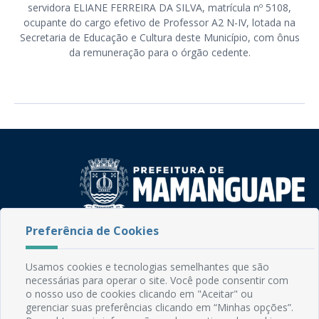
servidora ELIANE FERREIRA DA SILVA, matrícula nº 5108,
ocupante do cargo efetivo de Professor A2 N-IV, lotada na
Secretaria de Educação e Cultura deste Município, com ônus
da remuneração para o órgão cedente.
Preferência de Cookies
Rua do Imperador, 78, Centro
CEP: 58.280-000 - Mamanguape/PB
Fone: (83) 3292-2246
Usamos cookies e tecnologias semelhantes que são
Email: comunicacao@mamanguape.pb.gov.br
necessárias para operar o site. Você pode consentir com
o nosso uso de cookies clicando em "Aceitar" ou
Expediente: Segunda à Sexta, das 08h às 13h
gerenciar suas preferências clicando em “Minhas opções”.