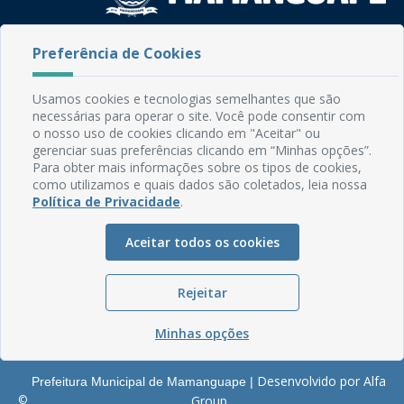
Rua do Imperador, 78, Centro
Preferência de Cookies
CEP: 58.280-000 - Mamanguape/PB
Fone: (83) 3292-2246
Usamos cookies e tecnologias semelhantes que são
Email: comunicacao@mamanguape.pb.gov.br
necessárias para operar o site. Você pode consentir com
Expediente: Segunda à Sexta, das 08h às 13h
o nosso uso de cookies clicando em "Aceitar" ou
gerenciar suas preferências clicando em “Minhas opções”.
Mapa do Site
Para obter mais informações sobre os tipos de cookies,
como utilizamos e quais dados são coletados, leia nossa
Perguntas frequentes
Política de Privacidade
.
Manual de Navegação
Aceitar todos os cookies
Glossário
Ouvidoria
Rejeitar
Serviços Internos
Política de Privacidade
Minhas opções
Desenvolvido por Alfa
Prefeitura Municipal de Mamanguape |
©
Group