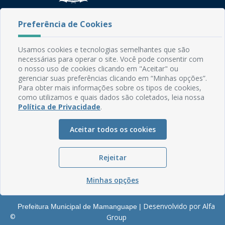
Rua do Imperador, 78, Centro
Preferência de Cookies
CEP: 58.280-000 - Mamanguape/PB
Fone: (83) 3292-2246
Usamos cookies e tecnologias semelhantes que são
Email: comunicacao@mamanguape.pb.gov.br
necessárias para operar o site. Você pode consentir com
Expediente: Segunda à Sexta, das 08h às 13h
o nosso uso de cookies clicando em "Aceitar" ou
gerenciar suas preferências clicando em “Minhas opções”.
Mapa do Site
Para obter mais informações sobre os tipos de cookies,
como utilizamos e quais dados são coletados, leia nossa
Perguntas frequentes
Política de Privacidade
.
Manual de Navegação
Aceitar todos os cookies
Glossário
Ouvidoria
Rejeitar
Serviços Internos
Política de Privacidade
Minhas opções
Desenvolvido por Alfa
Prefeitura Municipal de Mamanguape |
©
Group