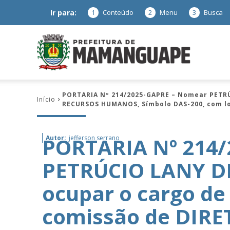
Ir para:
1
Conteúdo
2
Menu
3
Busca
Prefeitura
PORTARIA Nº 214/2025-GAPRE – Nomear PETRÚ
Início
RECURSOS HUMANOS, Símbolo DAS-200, com lo
de
PORTARIA Nº 214
Autor:
jefferson serrano
PETRÚCIO LANY DE
Mamanguap
ocupar o cargo d
comissão de DIR
–