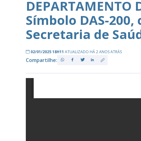
DEPARTAMENTO D
Símbolo DAS-200, 
PB
Secretaria de Saú
02/01/2025 18H11
ATUALIZADO HÁ 2 ANOS ATRÁS
Compartilhe: