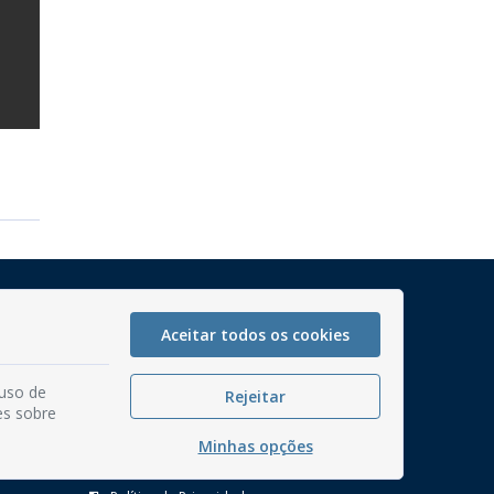
Mapa do Site
Perguntas frequentes
Aceitar todos os cookies
Manual de Navegação
 uso de
Rejeitar
Glossário
es sobre
Ouvidoria
Minhas opções
Serviços Internos