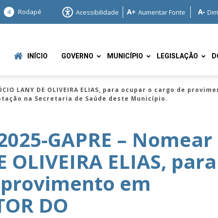
4
Rodapé
Acessibilidade
Aumentar Fonte
Dim
INÍCIO
GOVERNO
MUNICÍPIO
LEGISLAÇÃO
D
CIO LANY DE OLIVEIRA ELIAS, para ocupar o cargo de provi
tação na Secretaria de Saúde deste Município.
/2025-GAPRE – Nomear
 OLIVEIRA ELIAS, para
e
e provimento em
ETOR DO