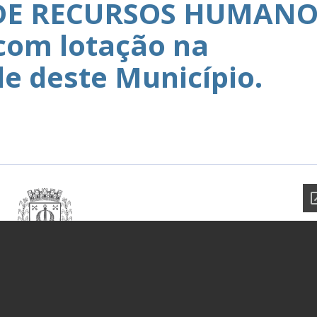
E RECURSOS HUMANO
com lotação na
de deste Município.