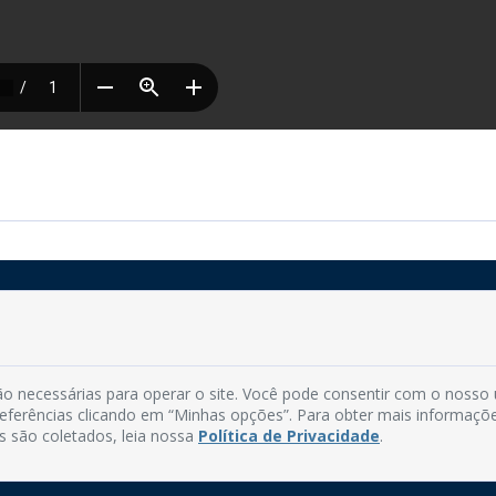
Rua do Imperador, 78, Centro
CEP: 58.280-000 - Mamanguape/PB
o necessárias para operar o site. Você pode consentir com o nosso
Fone: (83) 3292-2246
preferências clicando em “Minhas opções”. Para obter mais informaçõ
Email: comunicacao@mamanguape.pb.gov.br
s são coletados, leia nossa
Política de Privacidade
.
Expediente: Segunda à Sexta, das 08h às 13h