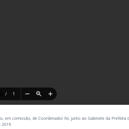
 em comissão, de Coordenador NI, junto ao Gabinete da Prefeita 
e 2019.