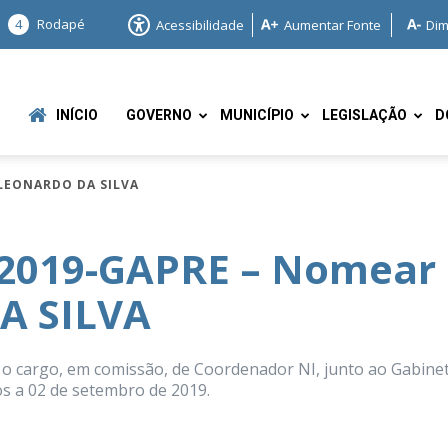
4
Rodapé
Acessibilidade
Aumentar Fonte
Dim
INÍCIO
GOVERNO
MUNICÍPIO
LEGISLAÇÃO
D
 LEONARDO DA SILVA
/2019-GAPRE – Nomear
A SILVA
e
 cargo, em comissão, de Coordenador NI, junto ao Gabine
os a 02 de setembro de 2019.