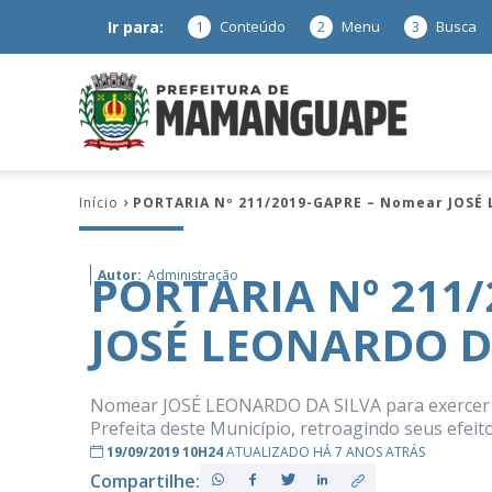
Ir para:
1
Conteúdo
2
Menu
3
Busca
Prefeitura
Início
PORTARIA Nº 211/2019-GAPRE – Nomear JOSÉ
de
PORTARIA Nº 211
Autor:
Administração
JOSÉ LEONARDO D
Mamanguap
Nomear JOSÉ LEONARDO DA SILVA para exercer o
Prefeita deste Município, retroagindo seus efeit
19/09/2019 10H24
ATUALIZADO HÁ 7 ANOS ATRÁS
–
Compartilhe: