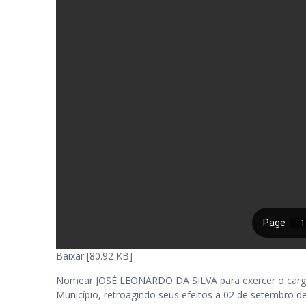
Baixar [80.92 KB]
Nomear JOSÉ LEONARDO DA SILVA para exercer o cargo,
Município, retroagindo seus efeitos a 02 de setembro d