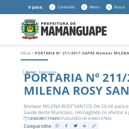
Ir para:
1
Conteúdo
2
Menu
3
Busca
Prefeitura
Início
PORTARIA Nº 211/2017-GAPRE Nomear MILENA
de
PORTARIA Nº 211
Autor:
Assessoria
MILENA ROSY SAN
Mamanguap
Nomear MILENA ROSY SANTOS DA SILVA para exerc
Saúde deste Município, retroagindo os efeitos a p
13/02/2017 11H24
ATUALIZADO HÁ 4 ANOS ATRÁS
–
Compartilhe: