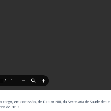
rgo, em comissão, de Diretor NIII, da Secretaria de Saúde deste
eiro de 2017.