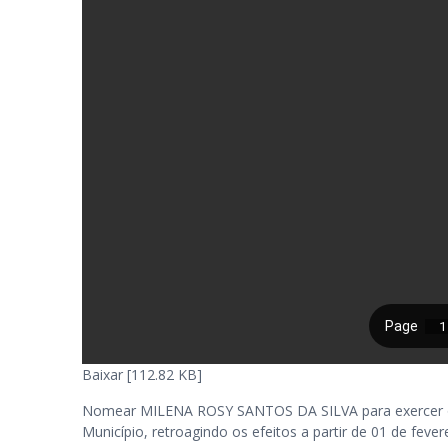
Baixar [112.82 KB]
Nomear MILENA ROSY SANTOS DA SILVA para exercer o ca
Município, retroagindo os efeitos a partir de 01 de fever