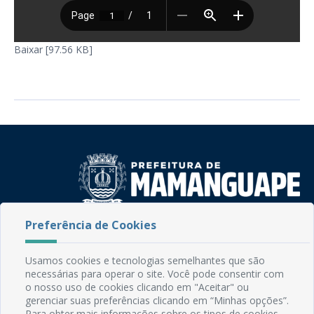
Baixar [97.56 KB]
Preferência de Cookies
Rua do Imperador, 78, Centro
CEP: 58.280-000 - Mamanguape/PB
Fone: (83) 3292-2246
Usamos cookies e tecnologias semelhantes que são
Email: comunicacao@mamanguape.pb.gov.br
necessárias para operar o site. Você pode consentir com
o nosso uso de cookies clicando em "Aceitar" ou
Expediente: Segunda à Sexta, das 08h às 13h
gerenciar suas preferências clicando em “Minhas opções”.
Para obter mais informações sobre os tipos de cookies,