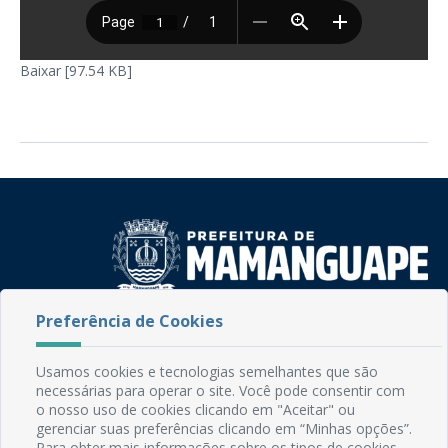
Baixar [97.54 KB]
Preferência de Cookies
Rua do Imperador, 78, Centro
CEP: 58.280-000 - Mamanguape/PB
Fone: (83) 3292-2246
Usamos cookies e tecnologias semelhantes que são
Email: comunicacao@mamanguape.pb.gov.br
necessárias para operar o site. Você pode consentir com
o nosso uso de cookies clicando em "Aceitar" ou
Expediente: Segunda à Sexta, das 08h às 13h
gerenciar suas preferências clicando em “Minhas opções”.
Para obter mais informações sobre os tipos de cookies,