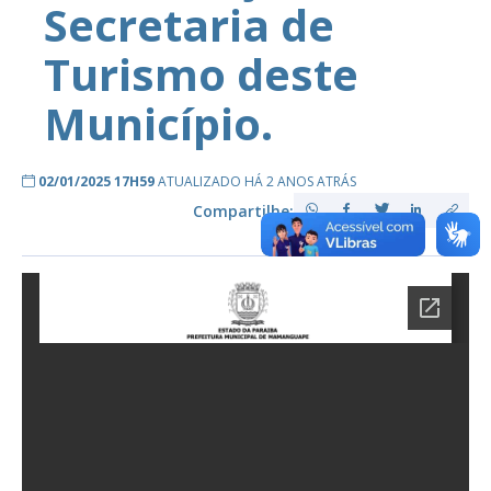
Secretaria de
Turismo deste
Município.
02/01/2025 17H59
ATUALIZADO HÁ 2 ANOS ATRÁS
Compartilhe: