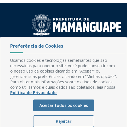
Rua do Imperador, 78, Centro
Preferência de Cookies
CEP: 58.280-000 - Mamanguape/PB
Fone: (83) 3292-2246
Usamos cookies e tecnologias semelhantes que são
Email: comunicacao@mamanguape.pb.gov.br
necessárias para operar o site. Você pode consentir com
Expediente: Segunda à Sexta, das 08h às 13h
o nosso uso de cookies clicando em "Aceitar" ou
gerenciar suas preferências clicando em “Minhas opções”.
Mapa do Site
Para obter mais informações sobre os tipos de cookies,
como utilizamos e quais dados são coletados, leia nossa
Perguntas frequentes
Política de Privacidade
.
Manual de Navegação
Aceitar todos os cookies
Glossário
Ouvidoria
Rejeitar
Serviços Internos