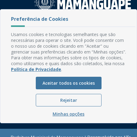
Preferência de Cookies
Rua do Imperador, 78, Centro
CEP: 58.280-000 - Mamanguape/PB
Usamos cookies e tecnologias semelhantes que são
Fone: (83) 3292-2246
necessárias para operar o site. Você pode consentir com
Email: comunicacao@mamanguape.pb.gov.br
o nosso uso de cookies clicando em "Aceitar" ou
Expediente: Segunda à Sexta, das 08h às 13h
gerenciar suas preferências clicando em “Minhas opções”.
Para obter mais informações sobre os tipos de cookies,
Mapa do Site
como utilizamos e quais dados são coletados, leia nossa
Política de Privacidade
.
Perguntas frequentes
Manual de Navegação
Aceitar todos os cookies
Glossário
Ouvidoria
Rejeitar
Serviços Internos
Minhas opções
Política de Privacidade