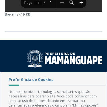
Baixar [87.19 KB]
Rua do Imperador, 78, Centro
Preferência de Cookies
CEP: 58.280-000 - Mamanguape/PB
Fone: (83) 3292-2246
Email: comunicacao@mamanguape.pb.gov.br
Usamos cookies e tecnologias semelhantes que são
Expediente: Segunda à Sexta, das 08h às 13h
necessárias para operar o site. Você pode consentir com
o nosso uso de cookies clicando em "Aceitar" ou
gerenciar suas preferências clicando em “Minhas opções”.
Mapa do Site