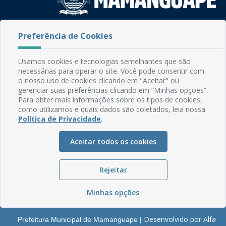
Rua do Imperador, 78, Centro
Preferência de Cookies
CEP: 58.280-000 - Mamanguape/PB
Fone: (83) 3292-2246
Usamos cookies e tecnologias semelhantes que são
Email: comunicacao@mamanguape.pb.gov.br
necessárias para operar o site. Você pode consentir com
Expediente: Segunda à Sexta, das 08h às 13h
o nosso uso de cookies clicando em "Aceitar" ou
gerenciar suas preferências clicando em “Minhas opções”.
Mapa do Site
Para obter mais informações sobre os tipos de cookies,
como utilizamos e quais dados são coletados, leia nossa
Perguntas frequentes
Política de Privacidade
.
Manual de Navegação
Aceitar todos os cookies
Glossário
Ouvidoria
Rejeitar
Serviços Internos
Política de Privacidade
Minhas opções
Desenvolvido por Alfa
Prefeitura Municipal de Mamanguape |