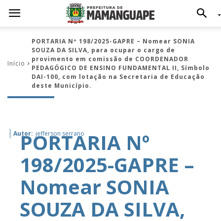
PORTARIA Nº 198/2025-GAPRE – Nomear SONIA
SOUZA DA SILVA, para ocupar o cargo de
provimento em comissão de COORDENADOR
Início
PEDAGÓGICO DE ENSINO FUNDAMENTAL II, Símbolo
DAI-100, com lotação na Secretaria de Educação
deste Município.
PORTARIA Nº
Autor:
jefferson serrano
198/2025-GAPRE –
Nomear SONIA
SOUZA DA SILVA,