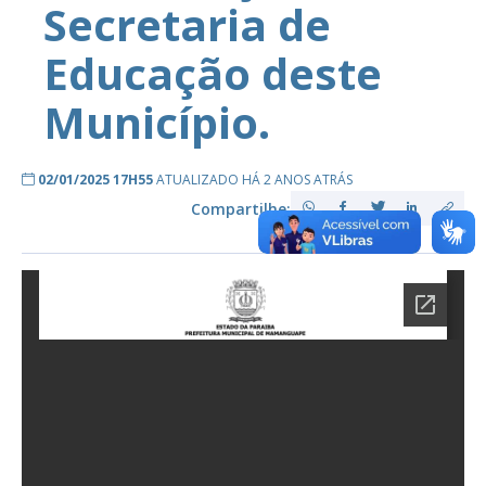
Secretaria de
Educação deste
Município.
02/01/2025 17H55
ATUALIZADO HÁ 2 ANOS ATRÁS
Compartilhe: