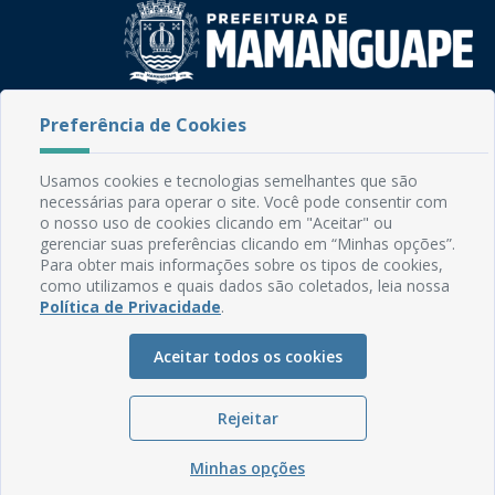
Rua do Imperador, 78, Centro
Preferência de Cookies
CEP: 58.280-000 - Mamanguape/PB
Fone: (83) 3292-2246
Usamos cookies e tecnologias semelhantes que são
Email: comunicacao@mamanguape.pb.gov.br
necessárias para operar o site. Você pode consentir com
Expediente: Segunda à Sexta, das 08h às 13h
o nosso uso de cookies clicando em "Aceitar" ou
gerenciar suas preferências clicando em “Minhas opções”.
Mapa do Site
Para obter mais informações sobre os tipos de cookies,
como utilizamos e quais dados são coletados, leia nossa
Perguntas frequentes
Política de Privacidade
.
Manual de Navegação
Aceitar todos os cookies
Glossário
Ouvidoria
Rejeitar
Serviços Internos
Política de Privacidade
Minhas opções