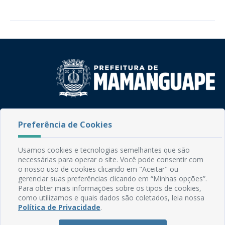
Rua do Imperador, 78, Centro
Preferência de Cookies
CEP: 58.280-000 - Mamanguape/PB
Fone: (83) 3292-2246
Email: comunicacao@mamanguape.pb.gov.br
Usamos cookies e tecnologias semelhantes que são
Expediente: Segunda à Sexta, das 08h às 13h
necessárias para operar o site. Você pode consentir com
o nosso uso de cookies clicando em "Aceitar" ou
Mapa do Site
gerenciar suas preferências clicando em “Minhas opções”.
Para obter mais informações sobre os tipos de cookies,
Perguntas frequentes
como utilizamos e quais dados são coletados, leia nossa
Política de Privacidade
.
Manual de Navegação
Glossário