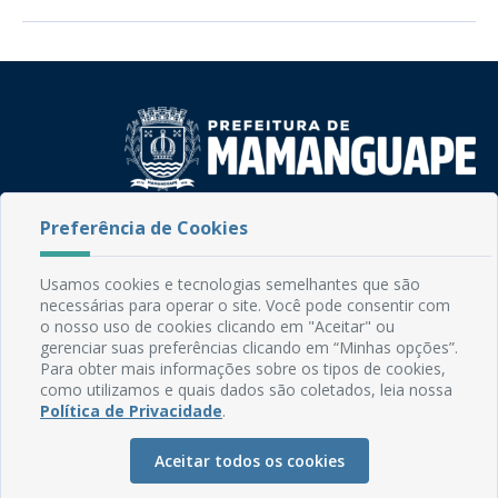
Preferência de Cookies
Rua do Imperador, 78, Centro
CEP: 58.280-000 - Mamanguape/PB
Fone: (83) 3292-2246
Usamos cookies e tecnologias semelhantes que são
Email: comunicacao@mamanguape.pb.gov.br
necessárias para operar o site. Você pode consentir com
Expediente: Segunda à Sexta, das 08h às 13h
o nosso uso de cookies clicando em "Aceitar" ou
gerenciar suas preferências clicando em “Minhas opções”.
Para obter mais informações sobre os tipos de cookies,
Mapa do Site
como utilizamos e quais dados são coletados, leia nossa
Perguntas frequentes
Política de Privacidade
.
Manual de Navegação
Aceitar todos os cookies
Glossário