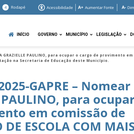
4
Rodapé
Acessibilidade
Aumentar Fonte
Dim
INÍCIO
GOVERNO
MUNICÍPIO
LEGISLAÇÃO
D
A GRAZIELLE PAULINO, para ocupar o cargo de provimento e
tação na Secretaria de Educação deste Município.
/2025-GAPRE – Nomear
 PAULINO, para ocupa
e
mento em comissão de
 DE ESCOLA COM MAI