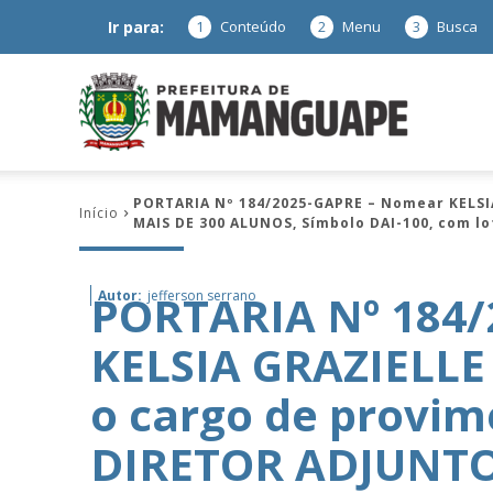
Ir para:
1
Conteúdo
2
Menu
3
Busca
Prefeitura
PORTARIA Nº 184/2025-GAPRE – Nomear KELSI
Início
MAIS DE 300 ALUNOS, Símbolo DAI-100, com lo
de
PORTARIA Nº 184
Autor:
jefferson serrano
KELSIA GRAZIELLE
Mamanguap
o cargo de provi
DIRETOR ADJUNTO
–