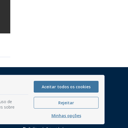
Mapa do Site
Perguntas frequentes
Aceitar todos os cookies
Manual de Navegação
 uso de
Rejeitar
Glossário
es sobre
Ouvidoria
Minhas opções
Serviços Internos