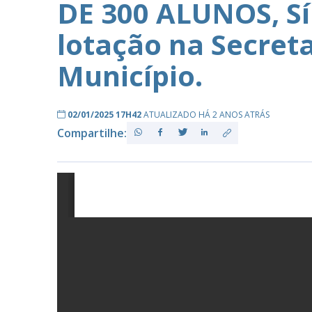
DE 300 ALUNOS, S
lotação na Secret
PB
Município.
02/01/2025 17H42
ATUALIZADO HÁ 2 ANOS ATRÁS
Compartilhe: