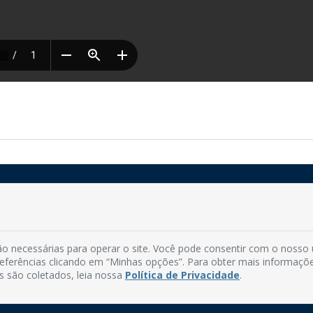
Rua do Imperador, 78, Centro
CEP: 58.280-000 - Mamanguape/PB
o necessárias para operar o site. Você pode consentir com o nosso
Fone: (83) 3292-2246
preferências clicando em “Minhas opções”. Para obter mais informaçõ
Email: comunicacao@mamanguape.pb.gov.br
s são coletados, leia nossa
Política de Privacidade
.
Expediente: Segunda à Sexta, das 08h às 13h