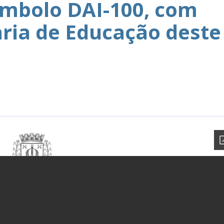
ímbolo DAI-100, com
aria de Educação deste