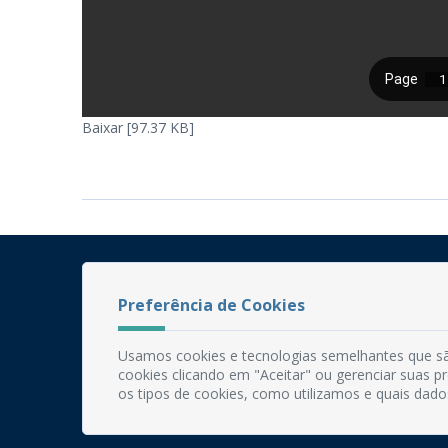
Baixar [97.37 KB]
Preferência de Cookies
Usamos cookies e tecnologias semelhantes que sã
cookies clicando em "Aceitar" ou gerenciar suas 
os tipos de cookies, como utilizamos e quais dado