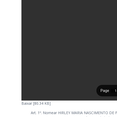
Baixar [80.34 KB]
Art. 1º. Nomear HIRLEY MARIA NASCIMENTO DE FR