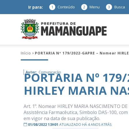
Ir para:
1
Conteúdo
2
Menu
3
Busca
Prefeitura
Início
PORTARIA Nº 179/2022-GAPRE – Nomear HIRL
de
PORTARIA Nº 179
Autor:
Comunicação
HIRLEY MARIA N
Mamanguap
Art. 1º. Nomear HIRLEY MARIA NASCIMENTO DE 
Assistência Farmacêutica, Símbolo DAS-100, com l
em vigor na data de sua publicação.
–
01/08/2022 13H01
ATUALIZADO HÁ 4 ANOS ATRÁS