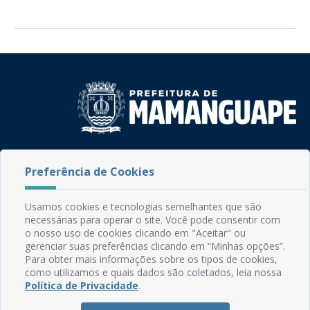
Rua do Imperador, 78, Centro
Preferência de Cookies
CEP: 58.280-000 - Mamanguape/PB
Fone: (83) 3292-2246
Email: comunicacao@mamanguape.pb.gov.br
Usamos cookies e tecnologias semelhantes que são
Expediente: Segunda à Sexta, das 08h às 13h
necessárias para operar o site. Você pode consentir com
o nosso uso de cookies clicando em "Aceitar" ou
Mapa do Site
gerenciar suas preferências clicando em “Minhas opções”.
Para obter mais informações sobre os tipos de cookies,
Perguntas frequentes
como utilizamos e quais dados são coletados, leia nossa
Política de Privacidade
.
Manual de Navegação
Glossário