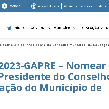
4
Rodapé
Acessibilidade
Aumentar Fonte
Dim
INÍCIO
GOVERNO
MUNICÍPIO
LEGISLAÇÃO
D
sidente e Vice-Presidente do Conselho Municipal de Educaç
2023-GAPRE – Nomear
-Presidente do Conselh
e
ação do Município de