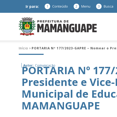
Ir para:
1
Conteúdo
2
Menu
3
Busca
Prefeitura
Início
PORTARIA Nº 177/2023-GAPRE – Nomear o Pre
de
PORTARIA Nº 177/
Autor:
Comunicação
Presidente e Vice
Mamanguap
Municipal de Educ
MAMANGUAPE
–