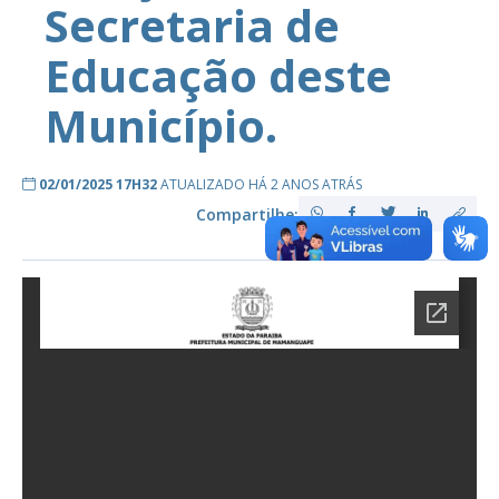
Secretaria de
Educação deste
Município.
02/01/2025 17H32
ATUALIZADO HÁ 2 ANOS ATRÁS
Compartilhe: