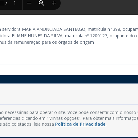
m, a servidora MARIA ANUNCIADA SANTIAGO, matrícula nº 398, ocupan
vidora ELIANE NUNES DA SILVA, matrícula nº 1200127, ocupante do 
ônus da remuneração para os órgãos de origem
Rua do Imperador, 78, Centro
CEP: 58.280-000 - Mamanguape/PB
o necessárias para operar o site. Você pode consentir com o nosso
Fone: (83) 3292-2246
preferências clicando em “Minhas opções”. Para obter mais informaçõ
Email: comunicacao@mamanguape.pb.gov.br
s são coletados, leia nossa
Política de Privacidade
.
Expediente: Segunda à Sexta, das 08h às 13h