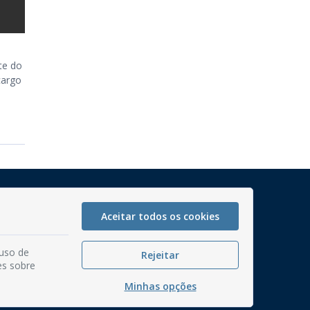
te do
cargo
Mapa do Site
Perguntas frequentes
Aceitar todos os cookies
Manual de Navegação
 uso de
Rejeitar
Glossário
es sobre
Ouvidoria
Minhas opções
Serviços Internos