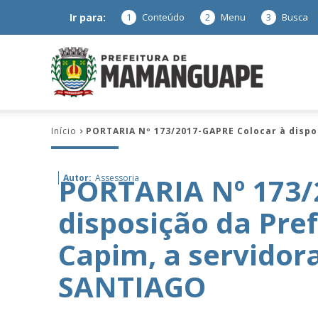
Ir para:
1
Conteúdo
2
Menu
3
Busca
Prefeitura
Início
PORTARIA Nº 173/2017-GAPRE Colocar à dispo
de
PORTARIA Nº 173/
Autor:
Assessoria
disposição da Pre
Mamanguap
Capim, a servid
SANTIAGO
–