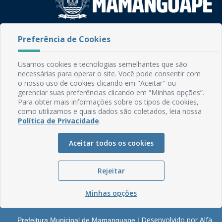
Rua do Imperador, 78, Centro
Preferência de Cookies
CEP: 58.280-000 - Mamanguape/PB
Fone: (83) 3292-2246
Usamos cookies e tecnologias semelhantes que são
Email: comunicacao@mamanguape.pb.gov.br
necessárias para operar o site. Você pode consentir com
Expediente: Segunda à Sexta, das 08h às 13h
o nosso uso de cookies clicando em "Aceitar" ou
gerenciar suas preferências clicando em “Minhas opções”.
Mapa do Site
Para obter mais informações sobre os tipos de cookies,
como utilizamos e quais dados são coletados, leia nossa
Perguntas frequentes
Política de Privacidade
.
Manual de Navegação
Aceitar todos os cookies
Glossário
Ouvidoria
Rejeitar
Serviços Internos
Política de Privacidade
Minhas opções
Desenvolvido por Alfa
Prefeitura Municipal de Mamanguape |